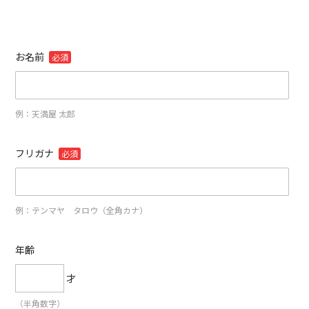
お名前
必須
例：天満屋 太郎
フリガナ
必須
例：テンマヤ タロウ（全角カナ）
年齢
才
（半角数字）