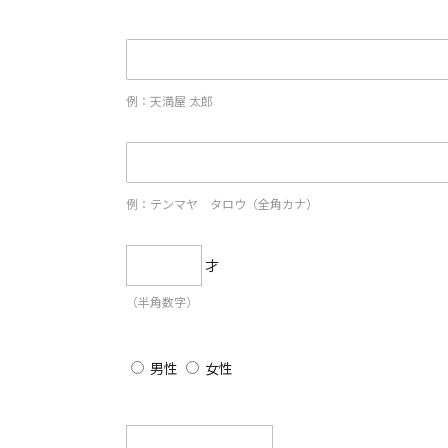
例：天満屋 太郎
例：テンマヤ タロウ（全角カナ）
才
（半角数字）
男性
女性