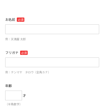
お名前
必須
例：天満屋 太郎
フリガナ
必須
例：テンマヤ タロウ（全角カナ）
年齢
才
（半角数字）