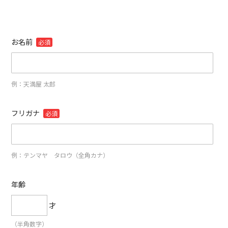
お名前
必須
例：天満屋 太郎
フリガナ
必須
例：テンマヤ タロウ（全角カナ）
年齢
才
（半角数字）