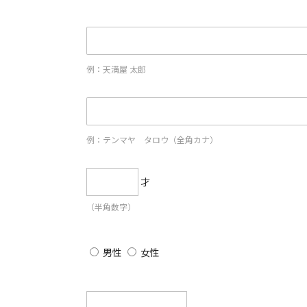
例：天満屋 太郎
例：テンマヤ タロウ（全角カナ）
才
（半角数字）
男性
女性