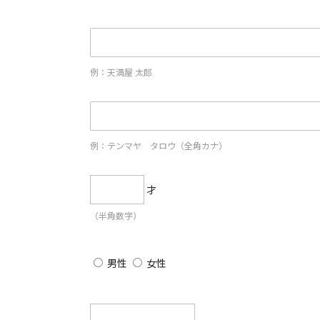
例：天満屋 太郎
例：テンマヤ タロウ（全角カナ）
才
（半角数字）
男性
女性