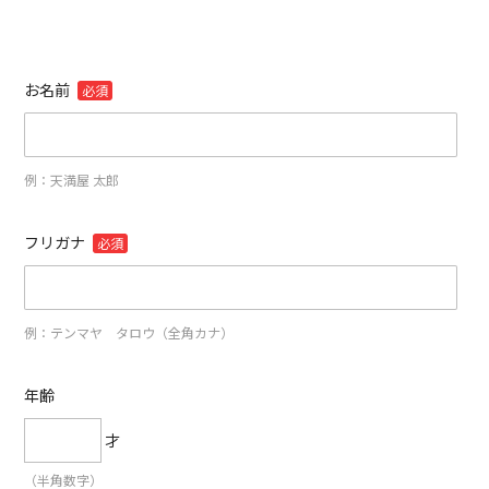
お名前
必須
例：天満屋 太郎
フリガナ
必須
例：テンマヤ タロウ（全角カナ）
年齢
才
（半角数字）