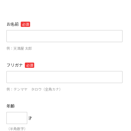
お名前
必須
例：天満屋 太郎
フリガナ
必須
例：テンマヤ タロウ（全角カナ）
年齢
才
（半角数字）