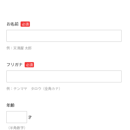
お名前
必須
例：天満屋 太郎
フリガナ
必須
例：テンマヤ タロウ（全角カナ）
年齢
才
（半角数字）