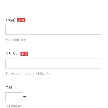
お名前
必須
例：天満屋 太郎
フリガナ
必須
例：テンマヤ タロウ（全角カナ）
年齢
才
（半角数字）