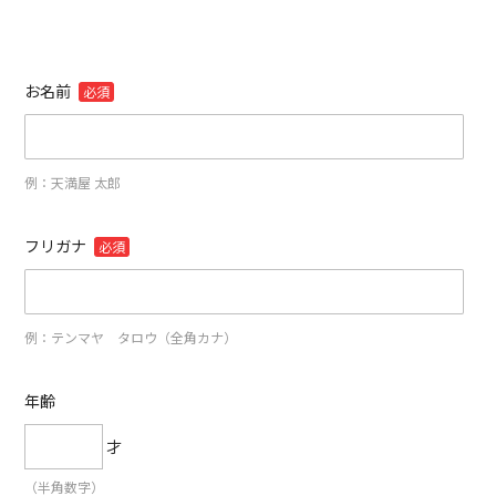
お名前
必須
例：天満屋 太郎
フリガナ
必須
例：テンマヤ タロウ（全角カナ）
年齢
才
（半角数字）