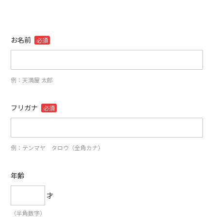
お名前
必須
例：天満屋 太郎
フリガナ
必須
例：テンマヤ タロウ（全角カナ）
年齢
才
（半角数字）