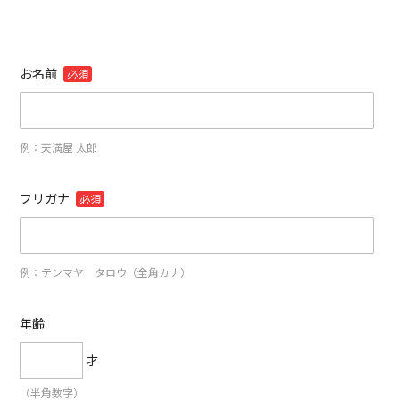
お名前
必須
例：天満屋 太郎
フリガナ
必須
例：テンマヤ タロウ（全角カナ）
年齢
才
（半角数字）