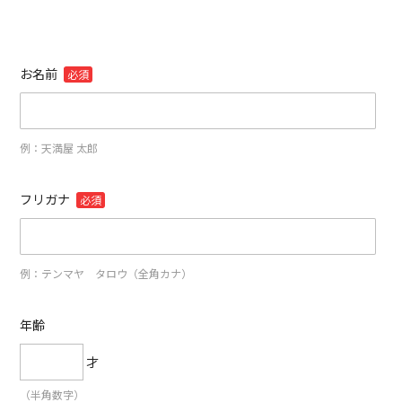
お名前
必須
例：天満屋 太郎
フリガナ
必須
例：テンマヤ タロウ（全角カナ）
年齢
才
（半角数字）