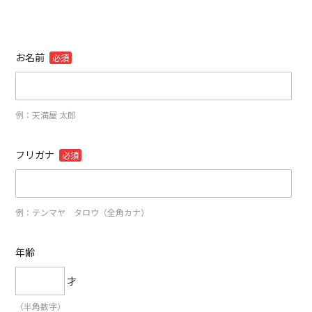
お名前
必須
例：天満屋 太郎
フリガナ
必須
例：テンマヤ タロウ（全角カナ）
年齢
才
（半角数字）