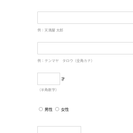
例：天満屋 太郎
例：テンマヤ タロウ（全角カナ）
才
（半角数字）
男性
女性