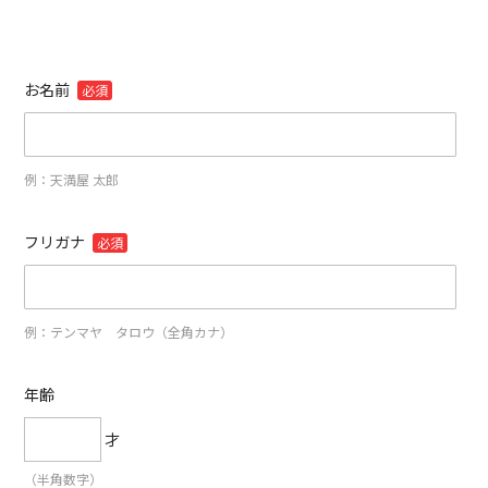
お名前
必須
例：天満屋 太郎
フリガナ
必須
例：テンマヤ タロウ（全角カナ）
年齢
才
（半角数字）