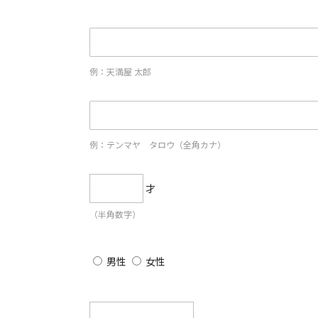
例：天満屋 太郎
例：テンマヤ タロウ（全角カナ）
才
（半角数字）
男性
女性