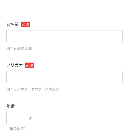
お名前
必須
例：天満屋 太郎
フリガナ
必須
例：テンマヤ タロウ（全角カナ）
年齢
才
（半角数字）