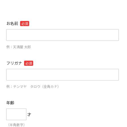
お名前
必須
例：天満屋 太郎
フリガナ
必須
例：テンマヤ タロウ（全角カナ）
年齢
才
（半角数字）