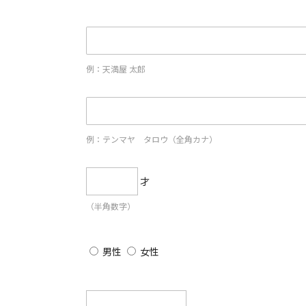
例：天満屋 太郎
例：テンマヤ タロウ（全角カナ）
才
（半角数字）
男性
女性