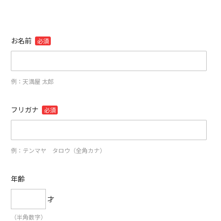
お名前
必須
例：天満屋 太郎
フリガナ
必須
例：テンマヤ タロウ（全角カナ）
年齢
才
（半角数字）